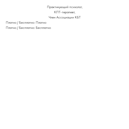
Практикующий психолог,
КПТ-терапевт,
Член Ассоциации КБТ
Платно / Бесплатно: Платно
Платно / Бесплатно: Бесплатно